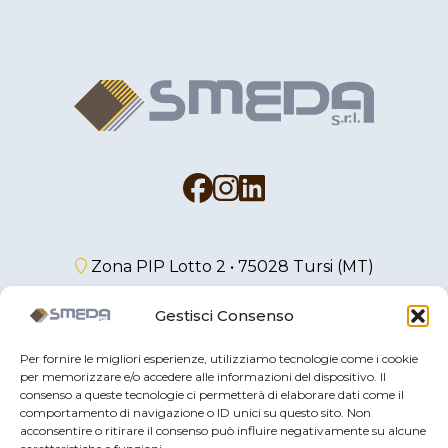
Zona PIP Lotto 2 • 75028 Tursi (MT)
+39 0835 532572
Gestisci Consenso
smeda@pec.it
Per fornire le migliori esperienze, utilizziamo tecnologie come i cookie
smaltimenti@smeda.it
per memorizzare e/o accedere alle informazioni del dispositivo. Il
consenso a queste tecnologie ci permetterà di elaborare dati come il
comportamento di navigazione o ID unici su questo sito. Non
acconsentire o ritirare il consenso può influire negativamente su alcune
© 2024 Tutti i diritti riservati. Smeda srl - P.IVA