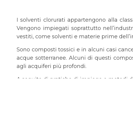
I solventi clorurati appartengono alla clas
Vengono impiegati soprattutto nell’industr
vestiti, come solventi e materie prime dell
Sono composti tossici e in alcuni casi can
acque sotterranee. Alcuni di questi compos
agli acquiferi più profondi.
A seguito di pratiche di impiego e metodi d
praticamente ubiquitari.
Generalmente i solventi clorurati che si t
liquide non-acquose dense che tendono ad a
Le diverse tecnologie attualmente dispon
essenzialmente su sistemi di Pump & Tre