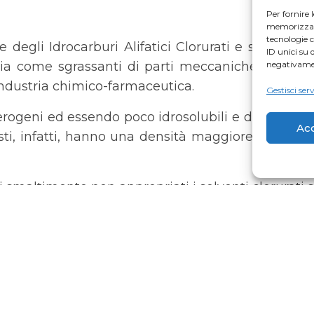
Per fornire 
memorizzare 
tecnologie 
se degli Idrocarburi Alifatici Clorurati e sono u
ID unici su 
negativamen
ia come sgrassanti di parti meccaniche ed elettr
’industria chimico-farmaceutica.
Gestisci serv
cerogeni ed essendo poco idrosolubili e degradabi
Ac
ti, infatti, hanno una densità maggiore di quella
i smaltimento non appropriati i solventi clorurati
rovano nell’ambiente sono metani, etani ed eteni 
ccumularsi sugli strati impermeabili sul fondo di 
ibili per la bonifica di falde acquifere cont
at o, in alternativa, di risanamento in-situ 