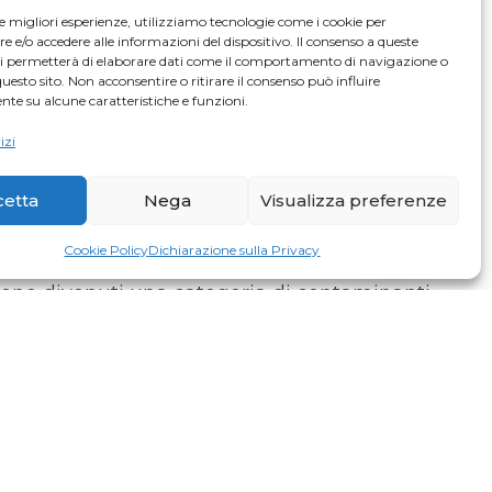
le migliori esperienze, utilizziamo tecnologie come i cookie per
e/o accedere alle informazioni del dispositivo. Il consenso a queste
ci permetterà di elaborare dati come il comportamento di navigazione o
n sottogruppo dei composti organo-alogenati.
questo sito. Non acconsentire o ritirare il consenso può influire
te su alcune caratteristiche e funzioni.
oniche, per la pulizia a secco di metalli e
izi
li persistono nell’ambiente contaminando le
cetta
Nega
Visualizza preferenze
 dell’acqua e sono in grado di migrare fino
Cookie Policy
Dichiarazione sulla Privacy
 sono divenuti una categoria di contaminanti
clorurati frequentemente presenti come fasi
acquiferi.
aminate da solventi clorurati sono basate
come le Barriere Permeabili Reattive, il