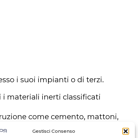
sso i suoi impianti o di terzi.
 materiali inerti classificati
costruzione come cemento, mattoni,
esti vengono stoccati all’interno
Gestisci Consenso
he permettono di dare vita a MPS