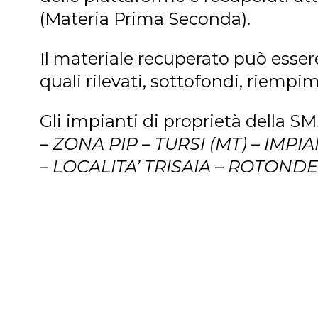
(Materia Prima Seconda).
Il materiale recuperato può essere 
quali rilevati, sottofondi, riempim
Gli impianti di proprietà della S
–
ZONA PIP – TURSI (MT) – IMP
– LOCALITA’ TRISAIA – ROTOND
Per tutti gli altri rifiuti SMEDA è
pericolosi sito nella zona industr
ZONA PIP – COLOBRARO (MT) – 
PERICOLOSI