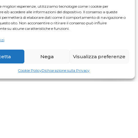
le migliori esperienze, utilizziamo tecnologie come i cookie per
e/o accedere alle informazioni del dispositivo. Il consenso a queste
ci permetterà di elaborare dati come il comportamento di navigazione o
questo sito. Non acconsentire o ritirare il consenso può influire
realizzazione delle opere stradali,
te su alcune caratteristiche e funzioni.
zione di manufatti in calcestruzzo.
izi
cetta
Nega
Visualizza preferenze
NERTI
O E RECUPERO INERTI
Cookie Policy
Dichiarazione sulla Privacy
o di rifiuti pericolosi e non
I PERICOLOSI E NON