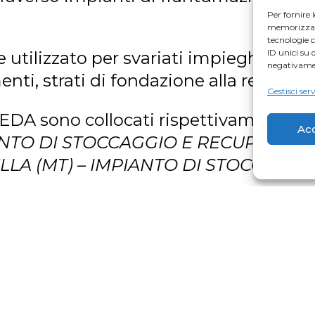
Per fornire 
memorizzare 
tecnologie 
ID unici su 
utilizzato per svariati impieghi: dalla 
negativamen
enti, strati di fondazione alla realizza
Gestisci serv
MEDA sono collocati rispettivamente:
Ac
IANTO DI STOCCAGGIO E RECUPERO I
ELLA (MT) – IMPIANTO DI STOCCAGGI
 in possesso di un impianto di stoccaggi
iale di Colobraro (MT)
IMPIANTO DI STOCCAGGIO DI RIFIUT