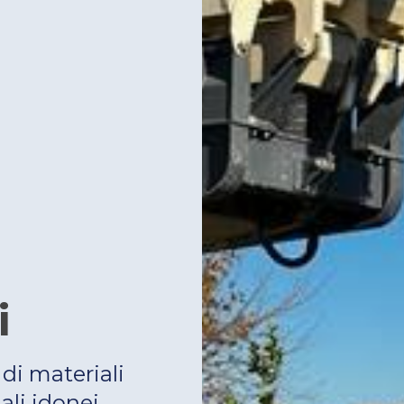
i
di materiali
ali idonei